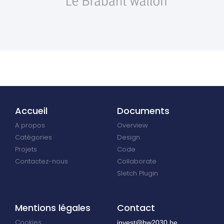
Accueil
Documents
A propos
Overview
Catégories
Design
Projets
Code
Contactez-nous
Collaborate
Sletch Plugin
Mentions légales
Contact
Cookies
invest@bw2030.be